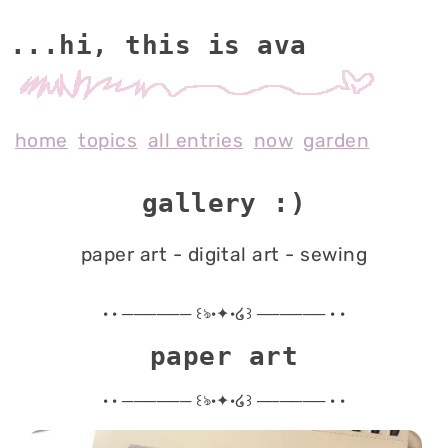
...hi, this is av
home
topics
all entries
now
garden
gallery :)
paper art - digital art - sewing
· · ────── ꒰ঌ·✦·໒꒱ ────── · ·
paper art
· · ────── ꒰ঌ·✦·໒꒱ ────── · ·